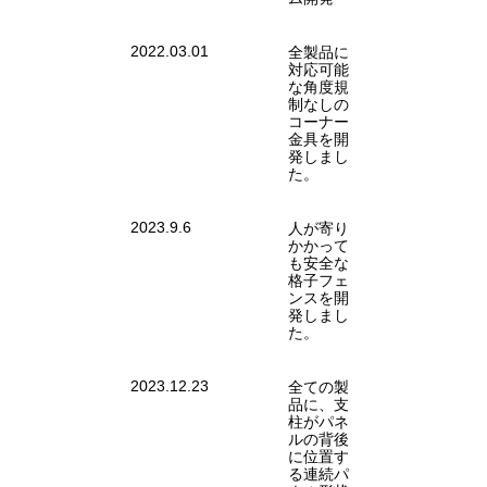
2022.03.01
全製品に
対応可能
な角度規
制なしの
コーナー
金具を開
発しまし
た。
2023.9.6
人が寄り
かかって
も安全な
格子フェ
ンスを開
発しまし
た。
2023.12.23
全ての製
品に、支
柱がパネ
ルの背後
に位置す
る連続パ